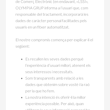
de Comerç Electrònic (en endavant, «LSSI»,
OLYMPIA GRUP informa a l’usuari que, com
responsable del tractament, incorporarà les
dades de caràcter personal facilitades pels
usuaris en un fitxer automatitzat.
El nostre compromís comença per explicar-li el
següent:
Es recullen les seves dades perquè
l’experiència d’usuari millori, atenent els
seus interessos i necessitats.
Som transparents amb relació a les
dades que obtenim sobre vostè i la raó
per la que ho fem.
La nostra intenció és oferir-li la millor
experiència possible. Per això, quan
utilitzem la seva informació personal ho