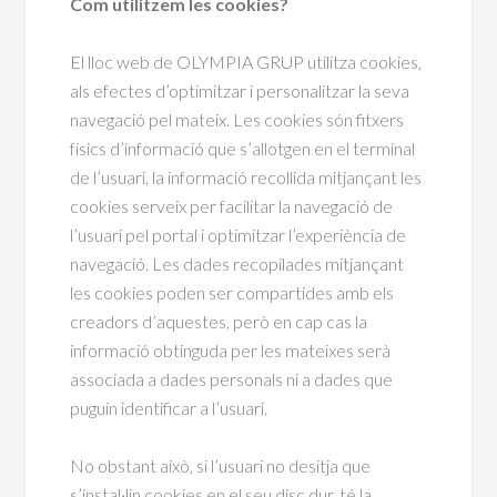
Com utilitzem les cookies?
El lloc web de OLYMPIA GRUP utilitza cookies,
als efectes d’optimitzar i personalitzar la seva
navegació pel mateix. Les cookies són fitxers
físics d’informació que s’allotgen en el terminal
de l’usuari, la informació recollida mitjançant les
cookies serveix per facilitar la navegació de
l’usuari pel portal i optimitzar l’experiència de
navegació. Les dades recopilades mitjançant
les cookies poden ser compartides amb els
creadors d’aquestes, però en cap cas la
informació obtinguda per les mateixes serà
associada a dades personals ni a dades que
puguin identificar a l’usuari.
No obstant això, si l’usuari no desitja que
s’instal·lin cookies en el seu disc dur, té la