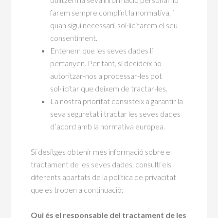
farem sempre complint la normativa, i
quan sigui necessari, sol·licitarem el seu
consentiment.
Entenem que les seves dades li
pertanyen. Per tant, si decideix no
autoritzar-nos a processar-les pot
sol·licitar que deixem de tractar-les.
La nostra prioritat consisteix a garantir la
seva seguretat i tractar les seves dades
d’acord amb la normativa europea.
Si desitges obtenir més informació sobre el
tractament de les seves dades, consulti els
diferents apartats de la política de privacitat
que es troben a continuació:
Qui és el responsable del tractament de les