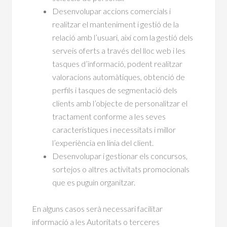
Desenvolupar accions comercials i
realitzar el manteniment i gestió de la
relació amb l’usuari, així com la gestió dels
serveis oferts a través del lloc web i les
tasques d’informació, podent realitzar
valoracions automàtiques, obtenció de
perfils i tasques de segmentació dels
clients amb l’objecte de personalitzar el
tractament conforme a les seves
característiques i necessitats i millor
l’experiència en línia del client.
Desenvolupar i gestionar els concursos,
sortejos o altres activitats promocionals
que es puguin organitzar.
En alguns casos serà necessari facilitar
informació a les Autoritats o terceres