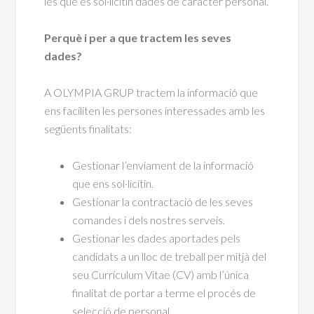
les que es sol·licitin dades de caràcter personal.
Perquè i per a que tractem les seves
dades?
A OLYMPIA GRUP tractem la informació que
ens faciliten les persones interessades amb les
següents finalitats:
Gestionar l’enviament de la informació
que ens sol·licitin.
Gestionar la contractació de les seves
comandes i dels nostres serveis.
Gestionar les dades aportades pels
candidats a un lloc de treball per mitjà del
seu Currículum Vitae (CV) amb l’única
finalitat de portar a terme el procés de
selecció de personal.