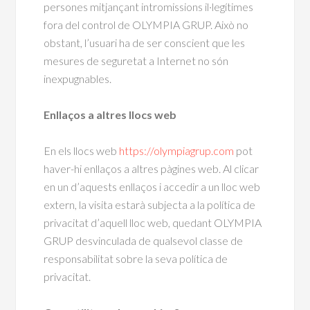
persones mitjançant intromissions il·legítimes
fora del control de OLYMPIA GRUP. Això no
obstant, l’usuari ha de ser conscient que les
mesures de seguretat a Internet no són
inexpugnables.
Enllaços a altres llocs web
En els llocs web
https://olympiagrup.com
pot
haver-hi enllaços a altres pàgines web. Al clicar
en un d’aquests enllaços i accedir a un lloc web
extern, la visita estarà subjecta a la política de
privacitat d’aquell lloc web, quedant OLYMPIA
GRUP desvinculada de qualsevol classe de
responsabilitat sobre la seva política de
privacitat.