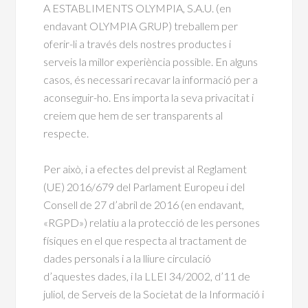
A ESTABLIMENTS OLYMPIA, S.A.U. (en
endavant OLYMPIA GRUP) treballem per
oferir-li a través dels nostres productes i
serveis la millor experiència possible. En alguns
casos, és necessari recavar la informació per a
aconseguir-ho. Ens importa la seva privacitat i
creiem que hem de ser transparents al
respecte.
Per això, i a efectes del previst al Reglament
(UE) 2016/679 del Parlament Europeu i del
Consell de 27 d’abril de 2016 (en endavant,
«RGPD») relatiu a la protecció de les persones
físiques en el que respecta al tractament de
dades personals i a la lliure circulació
d’aquestes dades, i la LLEI 34/2002, d’11 de
juliol, de Serveis de la Societat de la Informació i