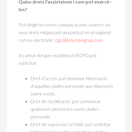
Quins drets l’assisteixen i com pot exercir-
los?
Pot dirigir les seves comunicacions i exercir els
seus drets mitjançant una petició en el següent
correu electrònic:
rgpd@olympiagrup.com
.
En virtut del que estableix el RGPD pot
sol·licitar:
Dret d’accés: pot demanar informació
d’aquelles dades personals que disposem
sobre vostè.
Dret de rectificació: pot comunicar
qualsevol canvi en les seves dades
personals.
Dret de supressió i a l’oblit: pot sol·licitar
l’eliminació previ bloqueig de les dades