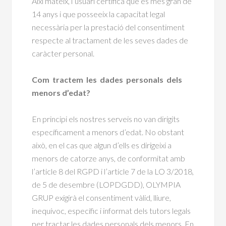
Així mateix, l’usuari certifica que és més gran de
14 anys i que posseeix la capacitat legal
necessària per la prestació del consentiment
respecte al tractament de les seves dades de
caràcter personal.
Com tractem les dades personals dels
menors d’edat?
En principi els nostres serveis no van dirigits
específicament a menors d’edat. No obstant
això, en el cas que algun d’ells es dirigeixi a
menors de catorze anys, de conformitat amb
l’article 8 del RGPD i l’article 7 de la LO 3/2018,
de 5 de desembre (LOPDGDD), OLYMPIA
GRUP exigirà el consentiment vàlid, lliure,
inequívoc, específic i informat dels tutors legals
per tractar les dades personals dels menors. En