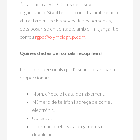
l’adaptació al RGPD dins de la seva
organització. Si vol fer una consulta amb relació
al tractament de les seves dades personals,
pots posar-se en contacte amb ell mitjançant el
correu
rgpd@olympiagrup.com
.
Quines dades personals recopilem?
Les dades personals que l’usuari pot arribar a
proporcionar:
Nom, direcció i data de naixement.
Número de telèfon i adreça de correu
electrònic.
Ubicació.
Informació relativa a pagaments i
devolucions.