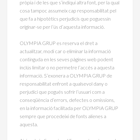
pròpia i de les que s’indiqui altra font, per la qual
cosa tampoc assumeix cap responsabilitat pel
que fa a hipotètics perjudicis que poguessin
originar-se per l’ús d’aquesta informació.
OLYMPIA GRUP es reserva el dret a
actualitzar, modi car o eliminar la informació
continguda en les seves pàgines web podent
inclús limitar o no permetre l’accés a aquesta
informació. S’exonera a OLYMPIA GRUP de
responsabilitat enfront a qualsevol dany o
perjudici que pogués sofrir l’usuari com a
conseqüència d’errors, defectes o omissions,
en la informació facilitada per OLYMPIA GRUP
sempre que procedeixi de fonts alienes a
aquesta.