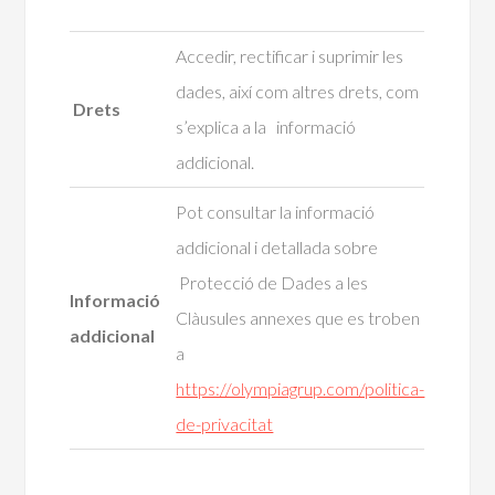
Accedir, rectificar i suprimir les
dades, així com altres drets, com
Drets
s’explica a la informació
addicional.
Pot consultar la informació
addicional i detallada sobre
Protecció de Dades a les
Informació
Clàusules annexes que es troben
addicional
a
https://olympiagrup.com/politica-
de-privacitat