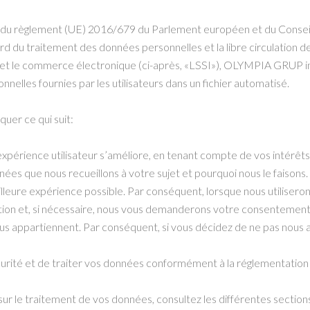
ons du règlement (UE) 2016/679 du Parlement européen et du Conseil
d du traitement des données personnelles et la libre circulation de
on et le commerce électronique (ci-après, «LSSI»), OLYMPIA GRUP in
nelles fournies par les utilisateurs dans un fichier automatisé.
er ce qui suit:
expérience utilisateur s’améliore, en tenant compte de vos intérêts
es que nous recueillons à votre sujet et pourquoi nous le faisons.
eilleure expérience possible. Par conséquent, lorsque nous utilisero
tion et, si nécessaire, nous vous demanderons votre consentement
ppartiennent. Par conséquent, si vous décidez de ne pas nous aut
écurité et de traiter vos données conformément à la réglementatio
sur le traitement de vos données, consultez les différentes sections 