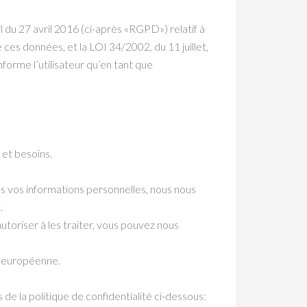
 du 27 avril 2016 (ci-après «RGPD») relatif à
 ces données, et la LOI 34/2002, du 11 juillet,
forme l’utilisateur qu’en tant que
 et besoins.
ns vos informations personnelles, nous nous
.
oriser à les traiter, vous pouvez nous
n européenne.
de la politique de confidentialité ci-dessous: