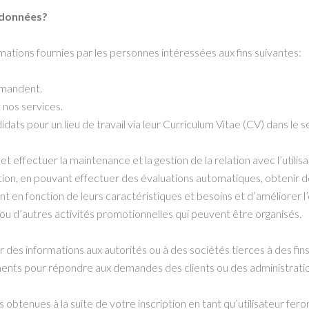
 données?
tions fournies par les personnes intéressées aux fins suivantes:
emandent.
 nos services.
dats pour un lieu de travail via leur Curriculum Vitae (CV) dans le
ffectuer la maintenance et la gestion de la relation avec l’utilisat
tion, en pouvant effectuer des évaluations automatiques, obtenir 
ent en fonction de leurs caractéristiques et besoins et d’améliorer 
 ou d’autres activités promotionnelles qui peuvent être organisés.
r des informations aux autorités ou à des sociétés tierces à des fins
ments pour répondre aux demandes des clients ou des administrati
btenues à la suite de votre inscription en tant qu’utilisateur feron