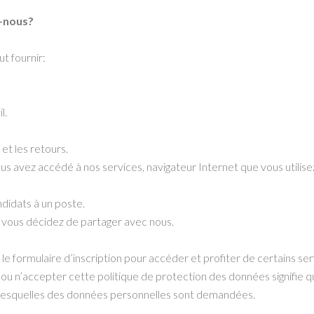
s-nous?
t fournir:
l.
et les retours.
us avez accédé à nos services, navigateur Internet que vous utilise
didats à un poste.
 vous décidez de partager avec nous.
ir le formulaire d’inscription pour accéder et profiter de certains
 n’accepter cette politique de protection des données signifie qu’i
s lesquelles des données personnelles sont demandées.