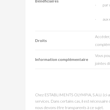
Bénéficiaires
· par ob
· aux ent
Accéder, 
Droits
complém
Vous pouv
Information complémentaire
jointes d
Chez ESTABLIMENTS OLYMPIA, S.A.U. (ci-après
services. Dans certains cas, il est nécessair
nous devons être transparents à ce sujet.