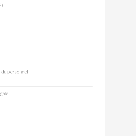
P)
n du personnel
gale.