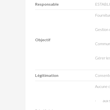
Responsable
ESTABLI
Fournitur
Gestion 
Objectif
Communic
Gérer le
Légitimation
Consentem
Aucune d
· aux s